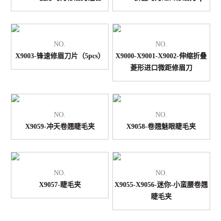
NO.
NO.
X9003-锋速修眉刀片（5pcs）
X9000-X9001-X9002-伸缩折叠
菱形进口微距修眉刀
NO.
NO.
X9059-冲天卷翘睫毛夹
X9058-卷翘魅眼睫毛夹
NO.
NO.
X9057-睫毛夹
X9055-X9056-迷你-小蛮腰卷翘
睫毛夹