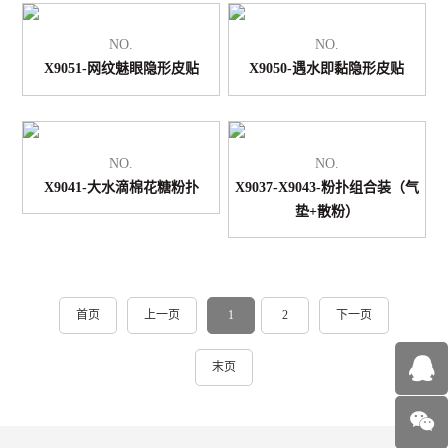
NO.
NO.
X9051-网纹魅眼隐形皮贴
X9050-遇水即黏隐形皮贴
NO.
NO.
X9041-大水滴棉花糖粉扑
X9037-X9043-粉扑组合装（气
垫+散粉）
首页
上一页
1
2
下一页
末页