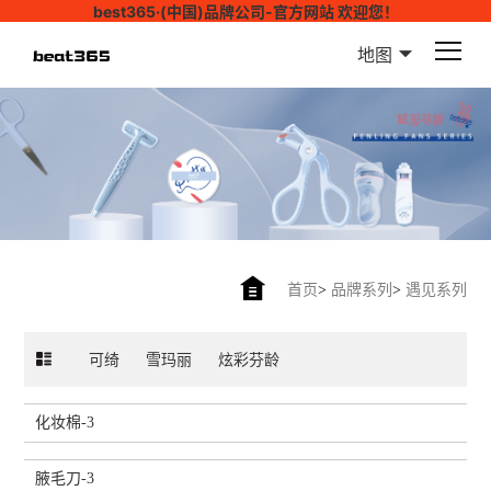
best365·(中国)品牌公司-官方网站 欢迎您！
地图
首页
>
品牌系列
>
遇见系列
可绮
雪玛丽
炫彩芬龄
化妆棉-3
腋毛刀-3