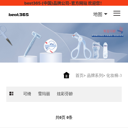
best365·(中国)品牌公司-官方网站 欢迎您！
地图
首页
>
品牌系列
>
化妆棉-3
可绮
雪玛丽
炫彩芬龄
共
0
页
0
条