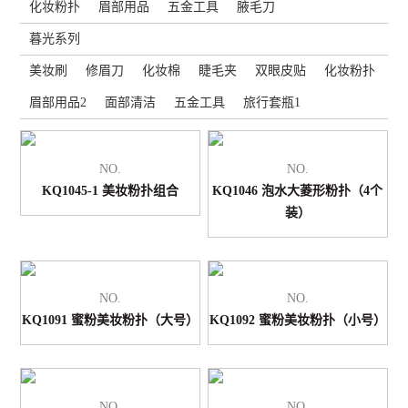
化妆粉扑
眉部用品
五金工具
腋毛刀
暮光系列
美妆刷
修眉刀
化妆棉
睫毛夹
双眼皮贴
化妆粉扑
眉部用品2
面部清洁
五金工具
旅行套瓶1
NO.
NO.
KQ1045-1 美妆粉扑组合
KQ1046 泡水大菱形粉扑（4个
装）
NO.
NO.
KQ1091 蜜粉美妆粉扑（大号）
KQ1092 蜜粉美妆粉扑（小号）
NO.
NO.