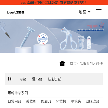
best365·(中国)品牌公司-官方网站 欢迎您！
地图
首页
>
品牌系列
>
可绮
可绮
雪玛丽
炫彩芬龄
可绮抹茶系列
日常用品
美妆刷
修眉刀
化妆棉
睫毛夹
双眼皮贴