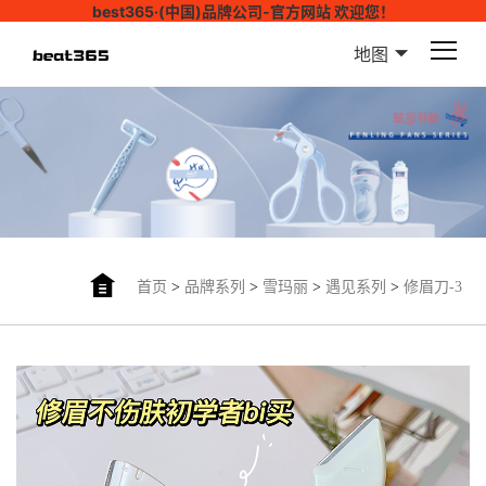
best365·(中国)品牌公司-官方网站 欢迎您！
地图
首页
>
品牌系列
>
雪玛丽
>
遇见系列
>
修眉刀-3