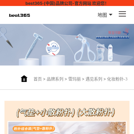
best365·(中国)品牌公司-官方网站 欢迎您！
地图
首页
>
品牌系列
>
雪玛丽
>
遇见系列
>
化妆粉扑-3