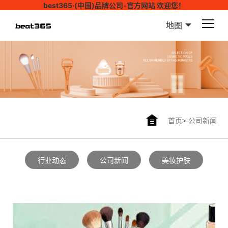
best365·(中国)品牌公司-官方网站 欢迎您！
地图
首页
>
公司新闻
行业动态
公司新闻
美妆护肤