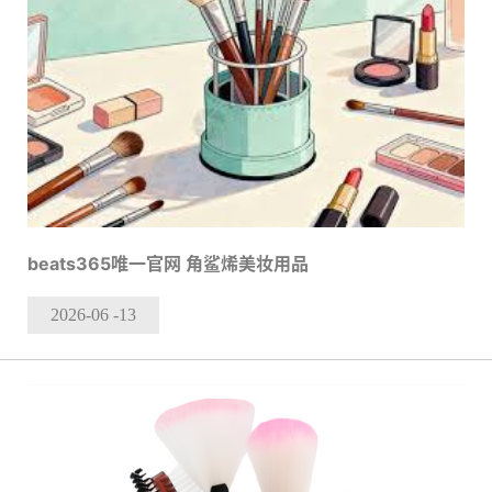
beats365唯一官网 角鲨烯美妆用品
2026-06
-13