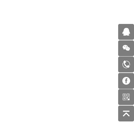
beat365中文官网 美妆用品一套搞定
2026-05
-25