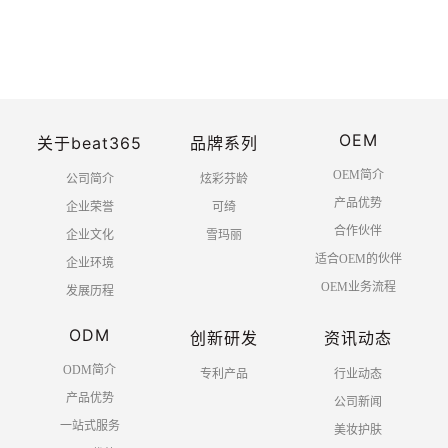
首页
上一页
1
2
3
4
5
6
7
8
9
10
11
下一页
OEM
关于beat365
品牌系列
末页
OEM简介
公司简介
炫彩芬龄
产品优势
企业荣誉
可绮
合作伙伴
企业文化
雪玛丽
适合OEM的伙伴
企业环境
OEM业务流程
发展历程
ODM
创新研发
资讯动态
ODM简介
专利产品
行业动态
产品优势
公司新闻
一站式服务
美妆护肤