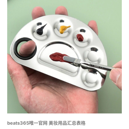
beats365唯一官网 美妆用品汇总表格