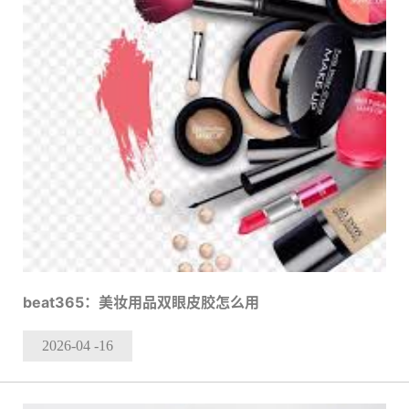
beat365：美妆用品双眼皮胶怎么用
2026-04
-16