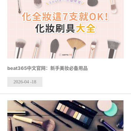
beat365中文官网：新手美妆必备用品
2026-04
-18