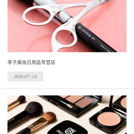
李子美妆日用品专营店
2026-07
-24