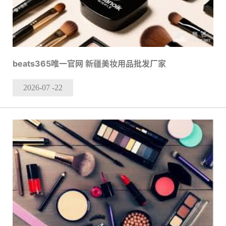
beats365唯一官网 新疆美妆用品批发厂家
2026-07
-22