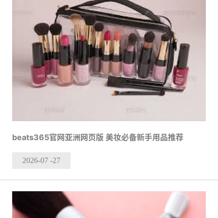
beats365官网亚洲网页版 美妆必备新手用品推荐
2026-07
-27