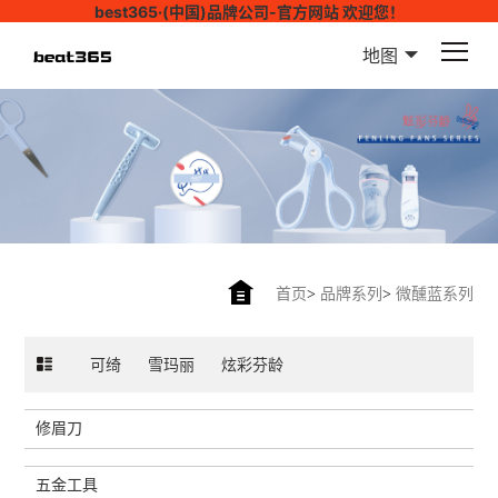
best365·(中国)品牌公司-官方网站 欢迎您！
地图
首页
>
品牌系列
>
微醺蓝系列
可绮
雪玛丽
炫彩芬龄
修眉刀
五金工具